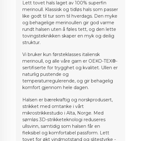
Lett tovet hals laget av 100% superfin
merinoull. Klassisk og tidløs hals som passer
like godt til tur som til hverdags. Den myke
og behagelige merinoullen gir god varme
rundt halsen uten å føles tett, og den lette
tovingsteknikken skaper en myk og deilig
struktur.
Vi bruker kun førsteklasses italiensk
merinoull, og alle våre garn er OEKO-TEX®-
sertifiserte for trygghet og kvalitet. Ullen er
naturlig pustende og
temperaturregulerende, og gir behagelig
komfort gjennom hele dagen.
Halsen er bærekraftig og norskprodusert,
strikket med omtanke i vårt
mikrostrikkestudio i Alta, Norge. Med
sømløs 3D-strikketeknologi reduseres
ullsvinn, samtidig som halsen får en
fleksibel og komfortabel passform. Lett
tovet for økt vindmotstand og slitestyrke -