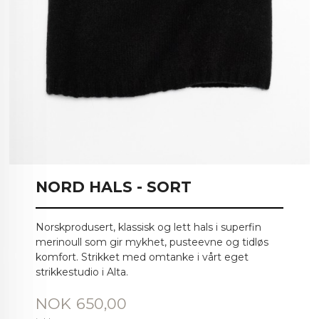
NORD HALS - SORT
Norskprodusert, klassisk og lett hals i superfin
merinoull som gir mykhet, pusteevne og tidløs
komfort. Strikket med omtanke i vårt eget
strikkestudio i Alta.
Pris
NOK
650,00