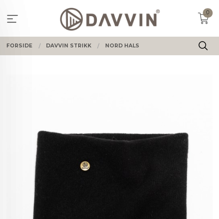
Gå
0
til
innholdet
FORSIDE
DAVVIN STRIKK
NORD HALS