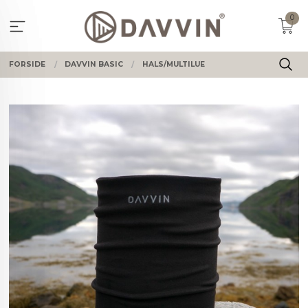
Gå
0
til
innholdet
FORSIDE
DAVVIN BASIC
HALS/MULTILUE