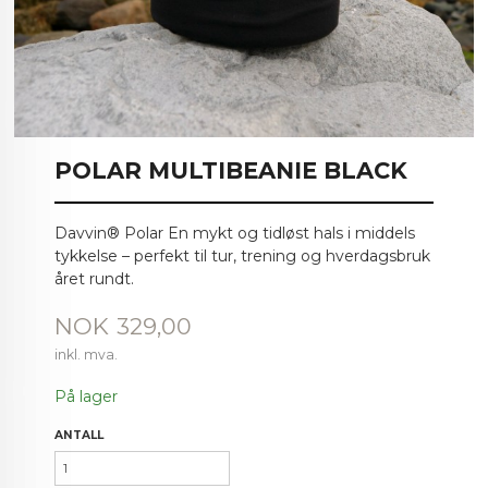
POLAR MULTIBEANIE BLACK
Davvin® Polar En mykt og tidløst hals i middels
tykkelse – perfekt til tur, trening og hverdagsbruk
året rundt.
Pris
NOK
329,00
inkl. mva.
På lager
ANTALL