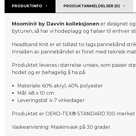
PRODUKTINFO
PRODUKTANMELDELSER (0)
Moomin® by Davvin kolleksjonen
er designet og 
byturen, så har vi hodeplagg og halser til enhver 
Headband Knit
er et tidløst to-lags pannebånd stri
Innsiden av pannebåndet er foret med teknisk mater
Produktet leveres i størrelse unisex, som passer st
hodet
og er behagelig å ha på
.
Materiale: 60% akryl, 40% polyester
Mål: 48 x 10 cm
Leveringstid: 4-7 virkedager
Produktet er OEKO-TEX® STANDARD 100-merket som e
Vaskeanvisning: Maskinvask på 30 grader.