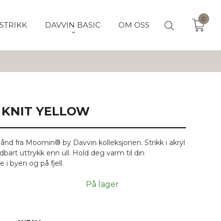
0
STRIKK
DAVVIN BASIC
OM OSS
KNIT YELLOW
ånd fra Moomin® by Davvin kolleksjonen. Strikk i akryl
ldbart uttrykk enn ull. Hold deg varm til din
 i byen og på fjell.
På lager