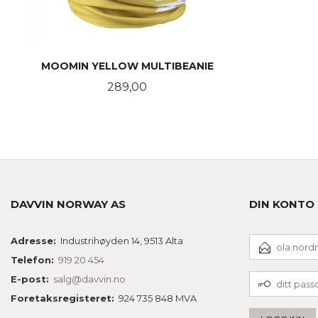
MOOMIN YELLOW MULTIBEANIE
Pris
289,00
KJØP
DAVVIN NORWAY AS
DIN KONTO
E-
Adresse:
Industrihøyden 14, 9513 Alta
POSTADRESSE
Telefon:
919 20 454
DITT
E-post:
salg@davvin.no
PASSORD
Foretaksregisteret:
924 735 848 MVA