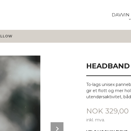
DAVVIN 
ELLOW
HEADBAND 
To-lags unisex panneb
gir et flott og mer ho
utendørsaktivitet, både
Pris
NOK
329,00
inkl. mva.
Next