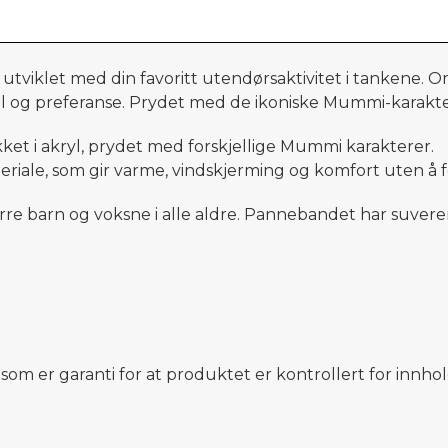
utviklet med din favoritt utendørsaktivitet i tankene. Om 
stil og preferanse. Prydet med de ikoniske Mummi-karakte
kket i akryl, prydet med forskjellige Mummi karakterer.
iale, som gir varme, vindskjerming og komfort uten å for
ørre barn og voksne i alle aldre. Pannebandet har suveren
r garanti for at produktet er kontrollert for innhold