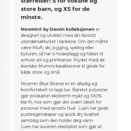
størrelser: S for voksne og
store barn, og XS for de
minste.
Moomin® by Davvin kolleksjonen
er
designet og utviklet med din favoritt
utendørsaktivitet i tankene. Om det måtte
være friluft, ski, jogging, sykling eller
byturen, så har vi hodeplagg og halser til
enhver stil og preferanse. Prydet med de
ikoniske Mummi-karakterene til glede for
både store og små.
Moomin Blue Beanie er en allsidig og
komfortabelt to-lags lue. Børstet polyester
gjør produktet ekstremt mykt og 100%
klø-fri, noe som gjør det svært ideelt for
personer med sensitiv hud. Luen har gode
pusteegenskaper og quick dry kvalitet
samtidig som den holder deg varm.
Luen har suveren elastisitet som gjør at