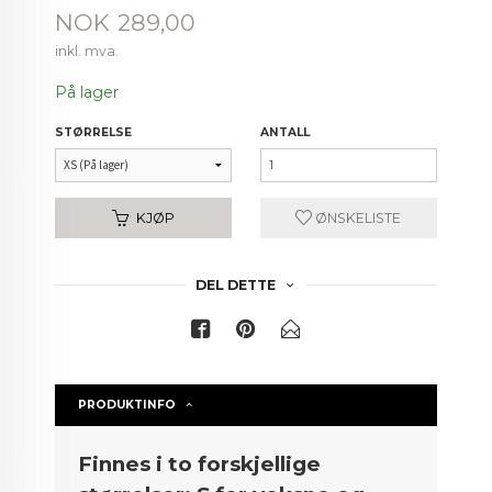
Pris
NOK
289,00
inkl. mva.
På lager
STØRRELSE
ANTALL
KJØP
ØNSKELISTE
DEL DETTE
PRODUKTINFO
Finnes i to forskjellige