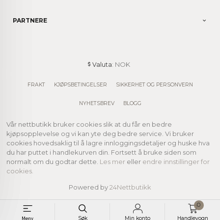
PARTNERE
: NOK
Valuta
FRAKT
KJØPSBETINGELSER
SIKKERHET OG PERSONVERN
NYHETSBREV
BLOGG
Vår nettbutikk bruker cookies slik at du får en bedre
kjøpsopplevelse og vi kan yte deg bedre service. Vi bruker
cookies hovedsaklig til å lagre innloggingsdetaljer og huske hva
du har puttet i handlekurven din. Fortsett å bruke siden som
normalt om du godtar dette.
Les mer
eller
endre innstillinger for
cookies.
Powered by
24Nettbutikk
0
Meny
Søk
Min konto
Handlevogn