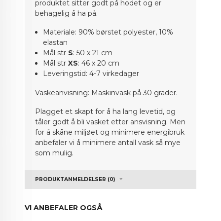
produktet sitter godt på hodet og er
behagelig å ha på.
Materiale: 90% børstet polyester, 10%
elastan
Mål str
S
: 50 x 21 cm
Mål str
XS
: 46 x 20 cm
Leveringstid: 4-7 virkedager
Vaskeanvisning: Maskinvask på 30 grader.
Plagget et skapt for å ha lang levetid, og
tåler godt å bli vasket etter ansvisning. Men
for å skåne miljøet og minimere energibruk
anbefaler vi å minimere antall vask så mye
som mulig.
PRODUKTANMELDELSER (0)
VI ANBEFALER OGSÅ