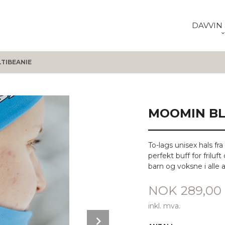
DAVVIN 
TIBEANIE
MOOMIN BL
To-lags unisex hals f
perfekt buff for friluft
barn og voksne i alle a
Pris
NOK
289,00
inkl. mva.
Next