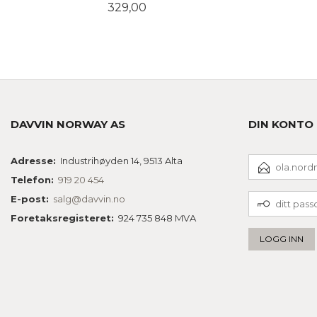
Pris
329,00
LES MER
DAVVIN NORWAY AS
DIN KONTO
E-
Adresse:
Industrihøyden 14, 9513 Alta
POSTADRESSE
Telefon:
919 20 454
DITT
E-post:
salg@davvin.no
PASSORD
Foretaksregisteret:
924 735 848 MVA