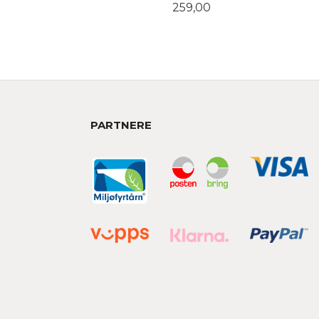
Pris
259,00
LES MER
PARTNERE