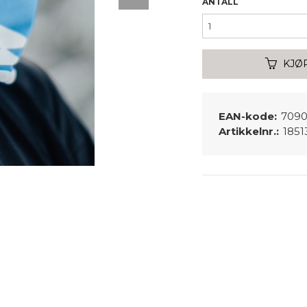
ANTALL
KJØ
EAN-kode:
7090
Artikkelnr.:
1851