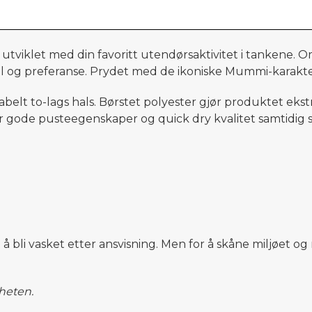
 utviklet med din favoritt utendørsaktivitet i tankene.
stil og preferanse. Prydet med de ikoniske Mummi-karakte
belt to-lags hals. Børstet polyester gjør produktet eks
ar gode pusteegenskaper og quick dry kvalitet samtidi
t å bli vasket etter ansvisning. Men for å skåne miljøet 
gheten.