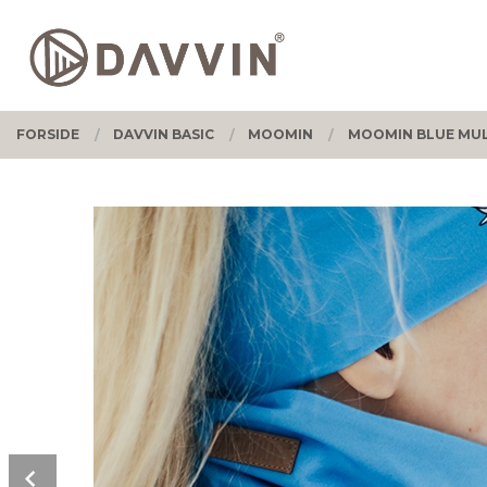
Gå
Lukk
PRODUKTER
til
innholdet
FORSIDE
DAVVIN BASIC
MOOMIN
MOOMIN BLUE MUL
Prev