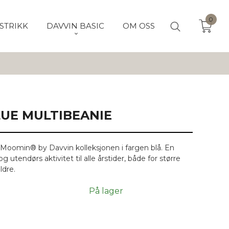
0
STRIKK
DAVVIN BASIC
OM OSS
UE MULTIBEANIE
ra Moomin® by Davvin kolleksjonen i fargen blå. En
 og utendørs aktivitet til alle årstider, både for større
ldre.
På lager