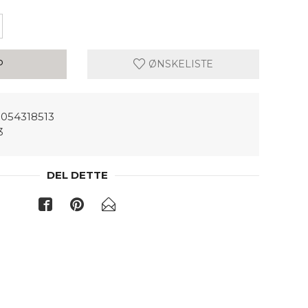
P
ØNSKELISTE
054318513
3
DEL DETTE