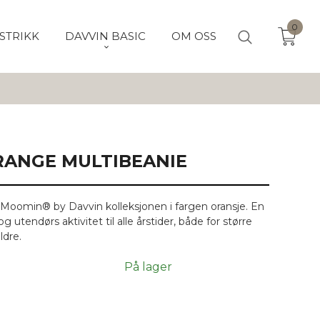
0
STRIKK
DAVVIN BASIC
OM OSS
ANGE MULTIBEANIE
ra Moomin® by Davvin kolleksjonen i fargen oransje. En
 og utendørs aktivitet til alle årstider, både for større
ldre.
På lager