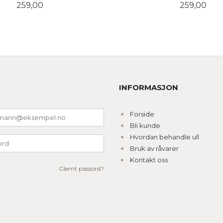
Pris
Pris
259,00
259,00
LES MER
KJØP
INFORMASJON
Forside
Bli kunde
Hvordan behandle ull
Bruk av råvarer
Kontakt oss
Glemt passord?