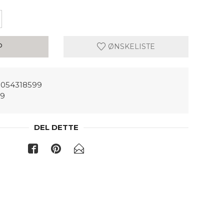
P
ØNSKELISTE
054318599
99
DEL DETTE