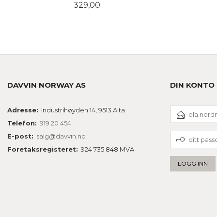
Pris
329,00
LES MER
DAVVIN NORWAY AS
DIN KONTO
E-
Adresse:
Industrihøyden 14, 9513 Alta
POSTADRESSE
Telefon:
919 20 454
DITT
E-post:
salg@davvin.no
PASSORD
Foretaksregisteret:
924 735 848 MVA