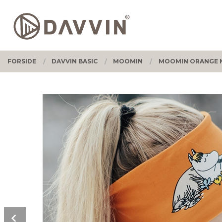
Gå
Lukk
PRODUKTER
til
innholdet
FORSIDE
DAVVIN BASIC
MOOMIN
MOOMIN ORANGE M
Prev