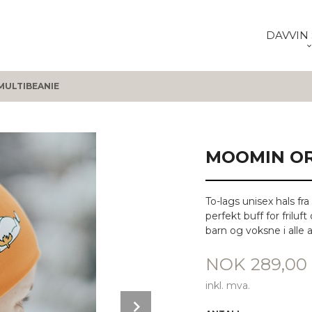
DAVVIN 
ULTIBEANIE
MOOMIN OR
To-lags unisex hals f
perfekt buff for friluft
barn og voksne i alle a
Pris
NOK
289,00
inkl. mva.
Next