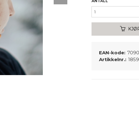
ANTALL
KJØ
EAN-kode:
7090
Artikkelnr.:
185