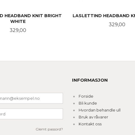
D HEADBAND KNIT BRIGHT
LASLETTIND HEADBAND K
WHITE
Pris
329,00
Pris
329,00
KJØP
KJØP
INFORMASJON
Forside
Bli kunde
Hvordan behandle ull
Bruk av råvarer
Kontakt oss
Glemt passord?