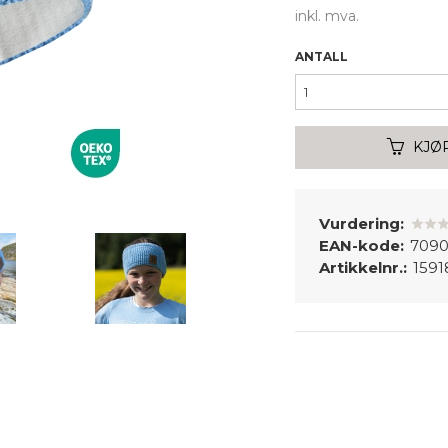
inkl. mva.
ANTALL
KJØ
Vurdering:
EAN-kode:
7090
Artikkelnr.:
1591