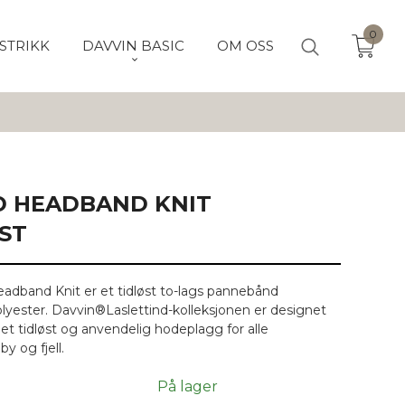
0
STRIKK
DAVVIN BASIC
OM OSS
D HEADBAND KNIT
ST
adband Knit er et tidløst to-lags pannebånd
olyester. Davvin®Laslettind-kolleksjonen er designet
 et tidløst og anvendelig hodeplagg for alle
y og fjell.
På lager