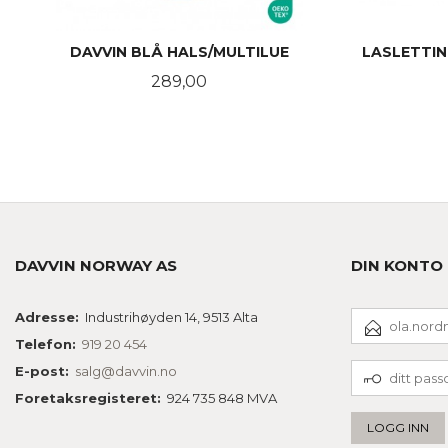
DAVVIN BLÅ HALS/MULTILUE
LASLETTIN
Pris
289,00
KJØP
DAVVIN NORWAY AS
DIN KONTO
E-
Adresse:
Industrihøyden 14, 9513 Alta
POSTADRESSE
Telefon:
919 20 454
DITT
E-post:
salg@davvin.no
PASSORD
Foretaksregisteret:
924 735 848 MVA