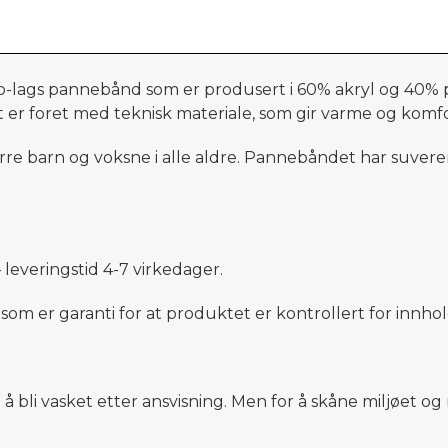
to-lags pannebånd som er produsert i 60% akryl og 40% po
r foret med teknisk materiale, som gir varme og komfort
ørre barn og voksne i alle aldre. Pannebåndet har suveren
 leveringstid
4
-
7
virkedager.
r garanti for at produktet er kontrollert for innhold
t å bli vasket etter ansvisning. Men for å skåne miljøet 