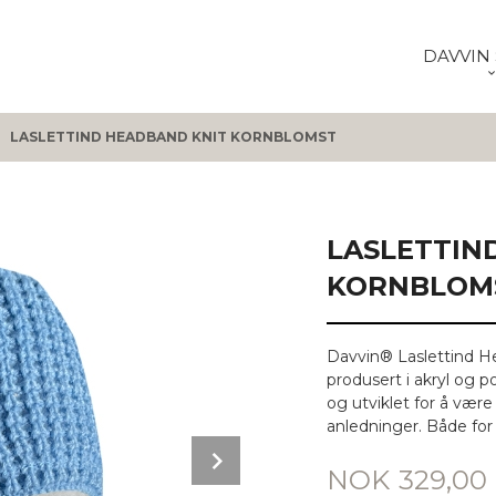
DAVVIN 
LASLETTIND HEADBAND KNIT KORNBLOMST
LASLETTIN
KORNBLOM
Davvin® Laslettind He
produsert i akryl og p
og utviklet for å være
anledninger. Både for b
Next
Pris
NOK
329,00