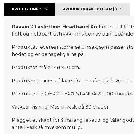
PRODUKTINFO
PRODUKTANMELDELSER (1)
Davvin® Laslettind Headband Knit
er et tidløst 
flott
og
holdbart uttrykk.
Innsiden av pannebåndet e
Produktet leveres i størrelse unisex, som passer st
hodet
og er behagelig å ha på
.
Produktet måler 48 x 10 cm
.
Produktet finnes på lager for omgående levering –
Produktet er OEKO-TEX® STANDARD 100-merket som e
Vaskeanvisning: Maskinvask på 30 grader.
Plagget et skapt for å ha lang levetid, og tåler god
antall vask så mye som mulig.