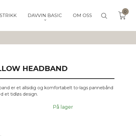
0
STRIKK
DAVVIN BASIC
OM OSS
ELLOW HEADBAND
and er et allsidig og komfortabelt to-lags pannebånd
d et tidløs design.
På lager