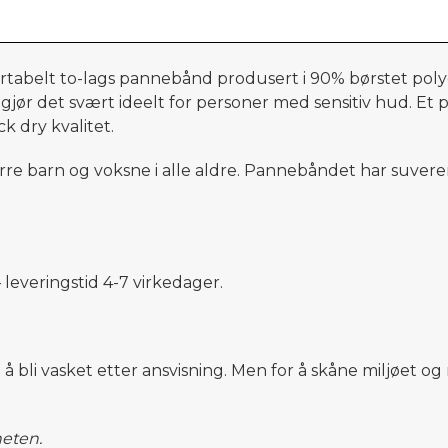
ortabelt to-lags pannebånd produsert i
90%
børstet poly
 gjør det svært ideelt for personer med sensitiv hud.
Et p
ck
dry
kvalitet.
rre ba
rn og
voksne
i alle aldre.
Pannebåndet
har suveren
 leveringstid
4
-
7
virkedager.
t å bli vasket etter ansvisning. Men for å skåne miljøet 
heten.