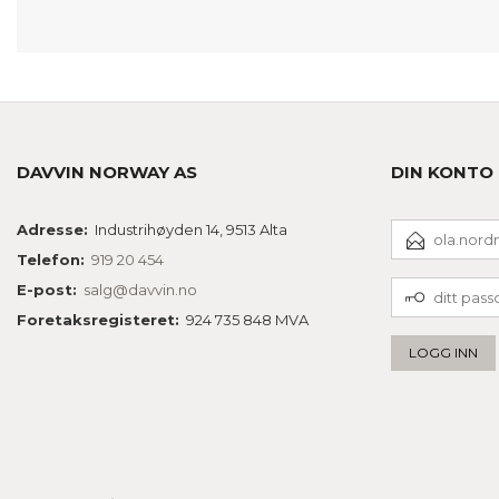
DAVVIN NORWAY AS
DIN KONTO
E-
Adresse:
Industrihøyden 14, 9513 Alta
POSTADRESSE
Telefon:
919 20 454
DITT
E-post:
salg@davvin.no
PASSORD
Foretaksregisteret:
924 735 848 MVA