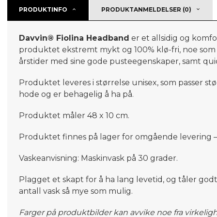
PRODUKTINFO
PRODUKTANMELDELSER (0)
Davvin® Fiolina Headband
er et allsidig og komf
produktet ekstremt mykt og 100% klø
-
fri, noe som
årstider
med sine gode pusteegenskaper, samt
qui
Produktet
leveres i størrelse unisex, som
passer stø
hode
og er behagelig å ha på
.
Produktet
måler
48
x 10 cm.
Produktet finnes på lager for omgående levering –
Vaskeanvisning: Maskinvask på 30 grader.
Plagget et skapt for å ha lang levetid, og tåler god
antall vask så mye som mulig.
Farger på produktbilder kan avvike noe fra virkelig