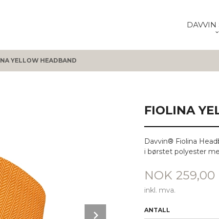
DAVVIN 
INA YELLOW HEADBAND
FIOLINA Y
Davvin® Fiolina Headb
i børstet polyester me
Pris
NOK
259,00
inkl. mva.
Next
ANTALL