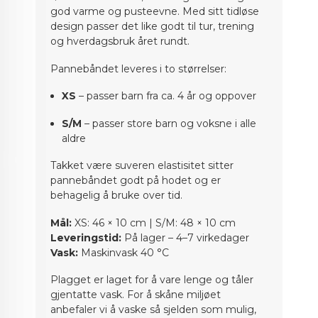
god varme og pusteevne. Med sitt tidløse
design passer det like godt til tur, trening
og hverdagsbruk året rundt.
Pannebåndet leveres i to størrelser:
XS
– passer barn fra ca. 4 år og oppover
S/M
– passer store barn og voksne i alle
aldre
Takket være suveren elastisitet sitter
pannebåndet godt på hodet og er
behagelig å bruke over tid.
Mål:
XS: 46 × 10 cm | S/M: 48 × 10 cm
Leveringstid:
På lager – 4–7 virkedager
Vask:
Maskinvask 40 °C
Plagget er laget for å vare lenge og tåler
gjentatte vask. For å skåne miljøet
anbefaler vi å vaske så sjelden som mulig,