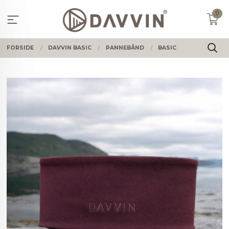
Gå
0
til
innholdet
FORSIDE
DAVVIN BASIC
PANNEBÅND
BASIC