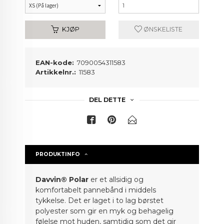
KJØP
ØNSKELISTE
EAN-kode:
7090054311583
Artikkelnr.:
11583
DEL DETTE
PRODUKTINFO
Davvin® Polar
er et allsidig og
komfortabelt pannebånd i middels
tykkelse. Det er laget i to lag børstet
polyester som gir en myk og behagelig
følelse mot huden, samtidig som det gir