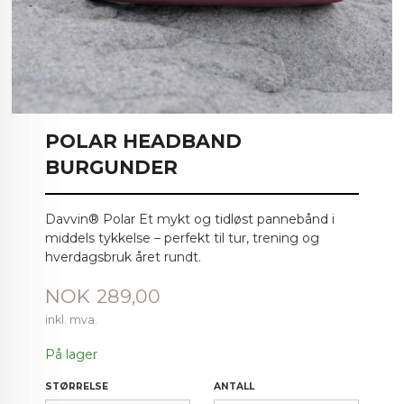
POLAR HEADBAND
BURGUNDER
Davvin® Polar Et mykt og tidløst pannebånd i
middels tykkelse – perfekt til tur, trening og
hverdagsbruk året rundt.
Pris
NOK
289,00
inkl. mva.
På lager
STØRRELSE
ANTALL