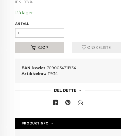
inkl. mva.
På lager
ANTALL
KJØP
ØNSKELISTE
EAN-kode:
7090054311934
Artikkelnr.:
11934
DEL DETTE
PRODUKTINFO