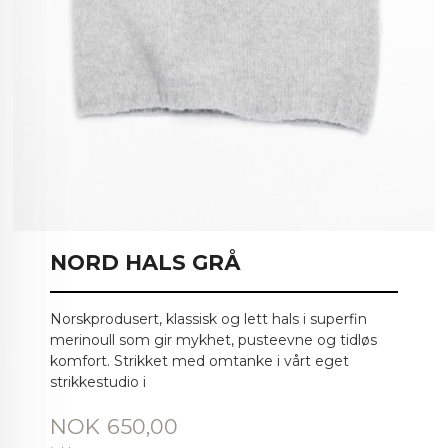
NORD HALS GRÅ
Norskprodusert, klassisk og lett hals i superfin
merinoull som gir mykhet, pusteevne og tidløs
komfort. Strikket med omtanke i vårt eget
strikkestudio i
Pris
NOK
650,00