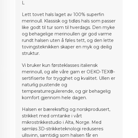
L
Lett tovet hals laget av 100% superfin
merinoull. Klassisk og tidløs hals som passer
like godt til tur som til hverdags. Den myke
og behagelige merinoullen gir god varme
rundt halsen uten å føles tett, og den lette
tovingsteknikken skaper en myk og deilig
struktur.
Vi bruker kun førsteklasses italiensk
merinoull, og alle våre garn er OEKO-TEX®-
sertifiserte for trygghet og kvalitet. Ullen er
naturlig pustende og
temperaturregulerende, og gir behagelig
komfort gjennom hele dagen.
Halsen er bærekraftig og norskprodusert,
strikket med omtanke i vårt
mikrostrikkestudio i Alta, Norge. Med
sømløs 3D-strikketeknologi reduseres
ullsvinn, samtidig som halsen får en