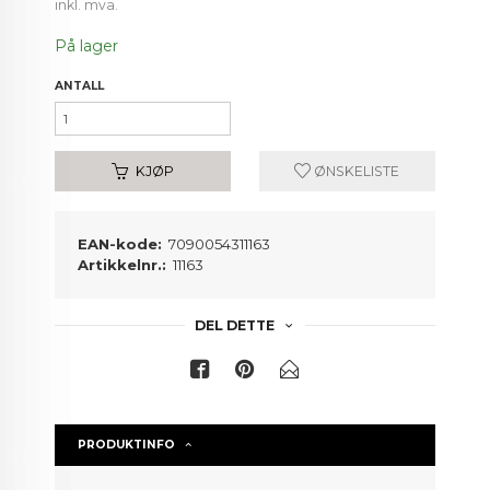
inkl. mva.
På lager
ANTALL
KJØP
ØNSKELISTE
EAN-kode:
7090054311163
Artikkelnr.:
11163
DEL DETTE
PRODUKTINFO