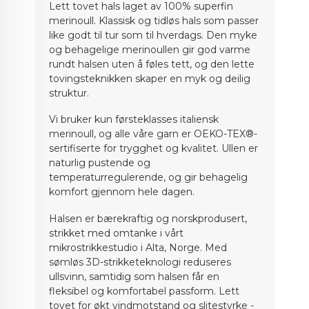
Lett tovet hals laget av 100% superfin
merinoull. Klassisk og tidløs hals som passer
like godt til tur som til hverdags. Den myke
og behagelige merinoullen gir god varme
rundt halsen uten å føles tett, og den lette
tovingsteknikken skaper en myk og deilig
struktur.
Vi bruker kun førsteklasses italiensk
merinoull, og alle våre garn er OEKO-TEX®-
sertifiserte for trygghet og kvalitet. Ullen er
naturlig pustende og
temperaturregulerende, og gir behagelig
komfort gjennom hele dagen.
Halsen er bærekraftig og norskprodusert,
strikket med omtanke i vårt
mikrostrikkestudio i Alta, Norge. Med
sømløs 3D-strikketeknologi reduseres
ullsvinn, samtidig som halsen får en
fleksibel og komfortabel passform. Lett
tovet for økt vindmotstand og slitestyrke -