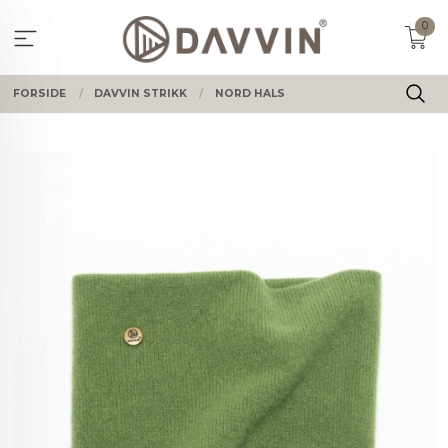
Gå
0
til
innholdet
FORSIDE
DAVVIN STRIKK
NORD HALS