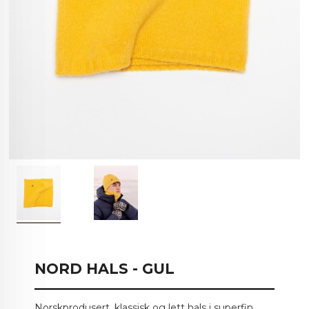
NORD HALS - GUL
Norskprodusert, klassisk og lett hals i superfin