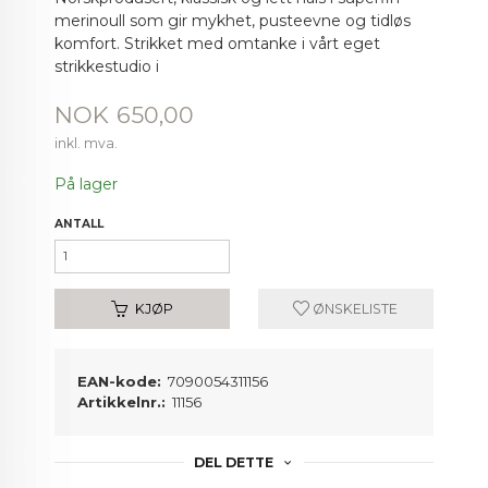
merinoull som gir mykhet, pusteevne og tidløs
komfort. Strikket med omtanke i vårt eget
strikkestudio i
Pris
NOK
650,00
inkl. mva.
På lager
ANTALL
KJØP
ØNSKELISTE
EAN-kode:
7090054311156
Artikkelnr.:
11156
DEL DETTE