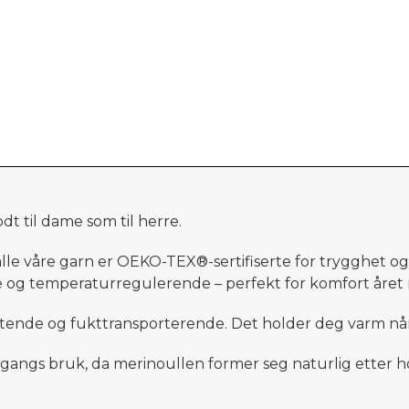
dt til dame som til herre.
 alle våre garn er OEKO-TEX®-sertifiserte for trygghet 
 og temperaturregulerende – perfekt for komfort året 
nde og fukttransporterende. Det holder deg varm når de
e gangs bruk, da merinoullen former seg naturlig etter h