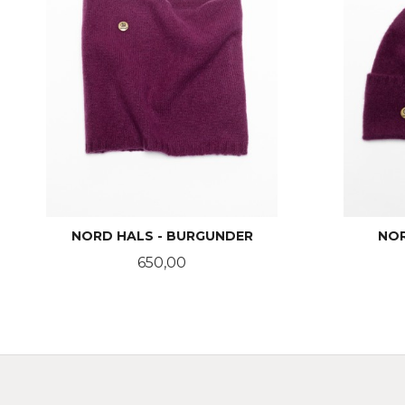
NORD HALS - BURGUNDER
NO
Pris
650,00
KJØP