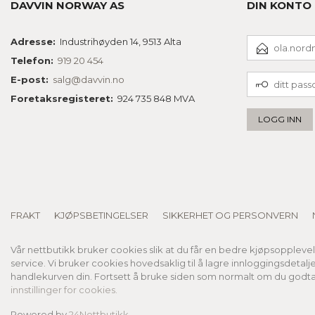
DAVVIN NORWAY AS
DIN KONTO
E-
Adresse:
Industrihøyden 14, 9513 Alta
POSTADRESSE
Telefon:
919 20 454
DITT
E-post:
salg@davvin.no
PASSORD
Foretaksregisteret:
924 735 848 MVA
FRAKT
KJØPSBETINGELSER
SIKKERHET OG PERSONVERN
Vår nettbutikk bruker cookies slik at du får en bedre kjøpsoppleve
service. Vi bruker cookies hovedsaklig til å lagre innloggingsdetalj
handlekurven din. Fortsett å bruke siden som normalt om du godta
innstillinger for cookies.
Powered by
24Nettbutikk