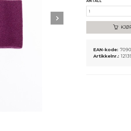
ANTALL
Next
KJØ
EAN-kode:
7090
Artikkelnr.:
1213