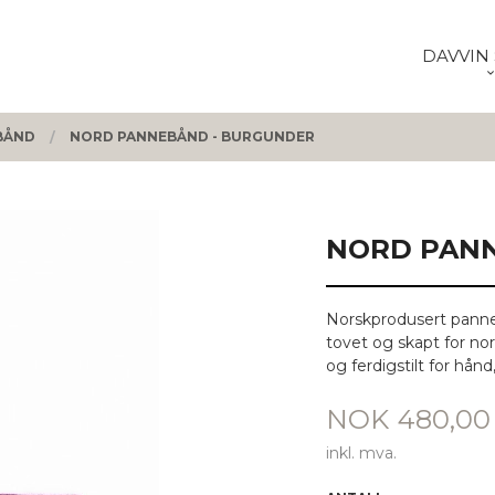
DAVVIN 
BÅND
NORD PANNEBÅND - BURGUNDER
NORD PANN
Norskprodusert panneb
tovet og skapt for nord
og ferdigstilt for hån
Pris
NOK
480,00
inkl. mva.