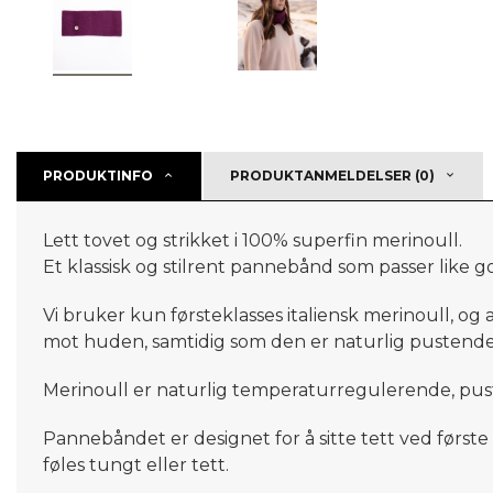
PRODUKTINFO
PRODUKTANMELDELSER (0)
Lett tovet og strikket i 100% superfin merinoull.
Et klassisk og stilrent pannebånd som passer like go
Vi bruker kun førsteklasses italiensk merinoull, og
mot huden, samtidig som den er naturlig pustende
Merinoull er naturlig temperaturregulerende, puste
Pannebåndet er designet for å sitte tett ved først
føles tungt eller tett.