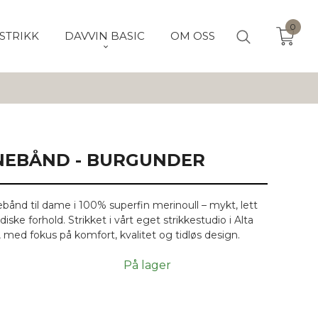
0
STRIKK
DAVVIN BASIC
OM OSS
EBÅND - BURGUNDER
ånd til dame i 100% superfin merinoull – mykt, lett
iske forhold. Strikket i vårt eget strikkestudio i Alta
d, med fokus på komfort, kvalitet og tidløs design.
På lager