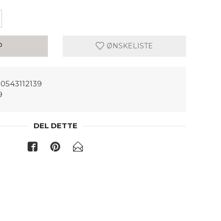
P
ØNSKELISTE
0543112139
9
DEL DETTE