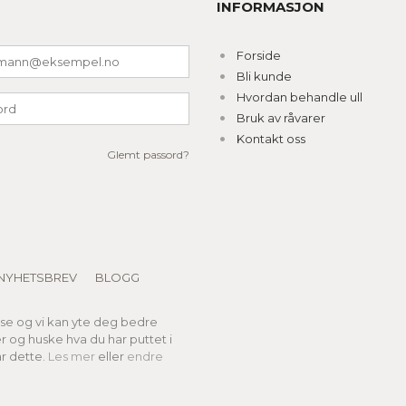
INFORMASJON
Forside
Bli kunde
Hvordan behandle ull
Bruk av råvarer
Kontakt oss
Glemt passord?
NYHETSBREV
BLOGG
lse og vi kan yte deg bedre
er og huske hva du har puttet i
r dette.
Les mer
eller
endre