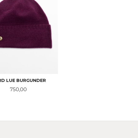
RD LUE BURGUNDER
Pris
750,00
KJØP