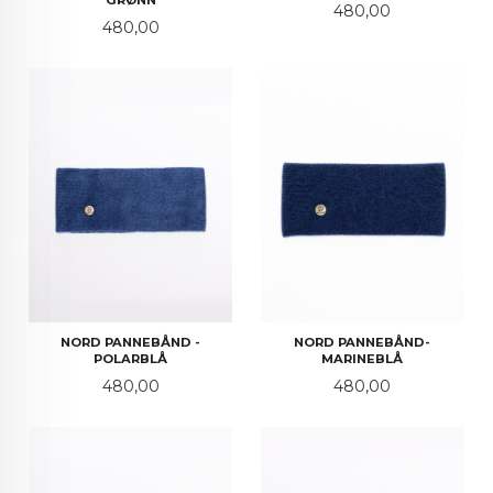
GRØNN
Pris
480,00
Pris
480,00
NORD PANNEBÅND -
NORD PANNEBÅND-
POLARBLÅ
MARINEBLÅ
Pris
Pris
480,00
480,00