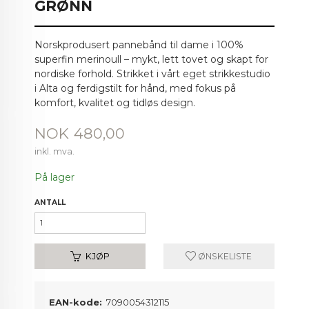
GRØNN
Norskprodusert pannebånd til dame i 100%
superfin merinoull – mykt, lett tovet og skapt for
nordiske forhold. Strikket i vårt eget strikkestudio
i Alta og ferdigstilt for hånd, med fokus på
komfort, kvalitet og tidløs design.
Pris
NOK
480,00
inkl. mva.
På lager
ANTALL
KJØP
ØNSKELISTE
EAN-kode:
7090054312115