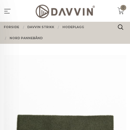
Gå
0
til
innholdet
FORSIDE
DAVVIN STRIKK
HODEPLAGG
NORD PANNEBÅND