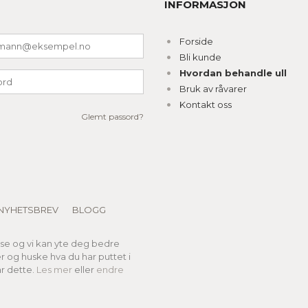
INFORMASJON
Forside
Bli kunde
Hvordan behandle ull
Bruk av råvarer
Kontakt oss
Glemt passord?
NYHETSBREV
BLOGG
lse og vi kan yte deg bedre
er og huske hva du har puttet i
r dette.
Les mer
eller
endre