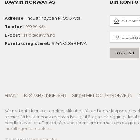
DAVVIN NORWAY AS
DIN KONTO
E-
Adresse:
Industrihøyden 14, 9513 Alta
POSTADRESSE
Telefon:
919 20 454
DITT
E-post:
salg@davvin.no
PASSORD
Foretaksregisteret:
924 735 848 MVA
FRAKT
KJØPSBETINGELSER
SIKKERHET OG PERSONVERN
Vår nettbutikk bruker cookies slik at du får en bedre kjøpsoppleve
service. Vi bruker cookies hovedsaklig til å lagre innloggingsdetalj
handlekurven din. Fortsett å bruke siden som normalt om du godta
innstillinger for cookies.
Powered by
24Nettbutikk