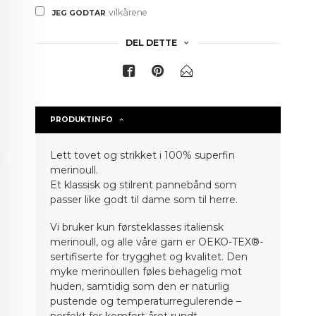
vilkårene
JEG GODTAR
DEL DETTE
PRODUKTINFO
Lett tovet og strikket i 100% superfin
merinoull.
Et klassisk og stilrent pannebånd som
passer like godt til dame som til herre.
Vi bruker kun førsteklasses italiensk
merinoull, og alle våre garn er OEKO-TEX®-
sertifiserte for trygghet og kvalitet. Den
myke merinoullen føles behagelig mot
huden, samtidig som den er naturlig
pustende og temperaturregulerende –
perfekt for komfort året rundt.