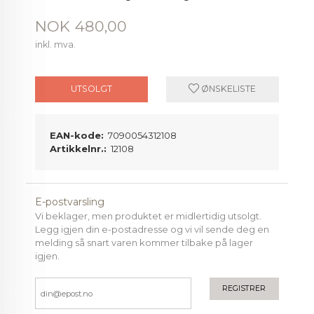
Pris
NOK
480,00
inkl. mva.
UTSOLGT
ØNSKELISTE
EAN-kode:
7090054312108
Artikkelnr.:
12108
E-postvarsling
Vi beklager, men produktet er midlertidig utsolgt.
Legg igjen din e-postadresse og vi vil sende deg en
melding så snart varen kommer tilbake på lager
igjen.
REGISTRER