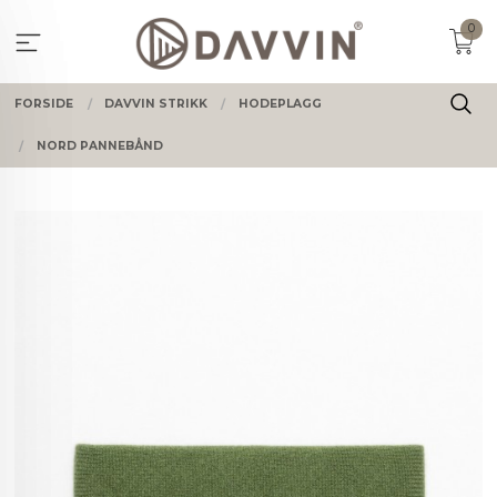
Gå
0
til
innholdet
FORSIDE
DAVVIN STRIKK
HODEPLAGG
NORD PANNEBÅND