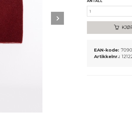
ANTALL
Next
KJØ
EAN-kode:
7090
Artikkelnr.:
1212