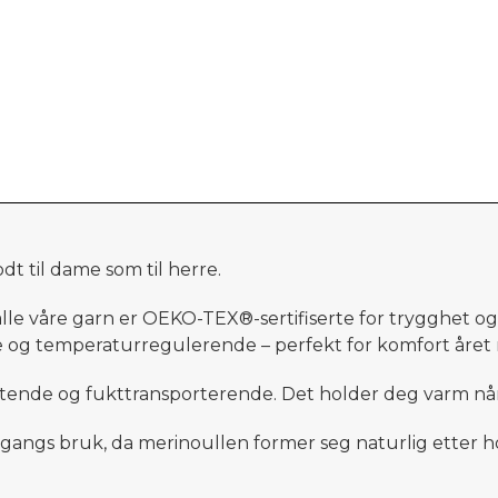
dt til dame som til herre.
 alle våre garn er OEKO-TEX®-sertifiserte for trygghet 
 og temperaturregulerende – perfekt for komfort året 
nde og fukttransporterende. Det holder deg varm når de
e gangs bruk, da merinoullen former seg naturlig etter h