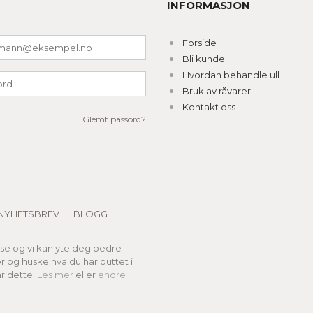
INFORMASJON
Forside
Bli kunde
Hvordan behandle ull
Bruk av råvarer
Kontakt oss
Glemt passord?
NYHETSBREV
BLOGG
lse og vi kan yte deg bedre
er og huske hva du har puttet i
r dette.
Les mer
eller
endre