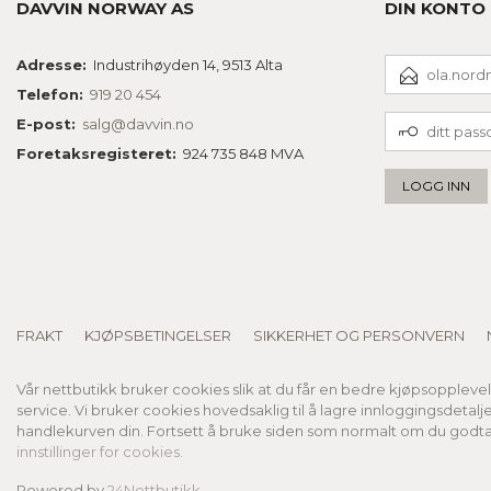
DAVVIN NORWAY AS
DIN KONTO
E-
Adresse:
Industrihøyden 14, 9513 Alta
POSTADRESSE
Telefon:
919 20 454
DITT
E-post:
salg@davvin.no
PASSORD
Foretaksregisteret:
924 735 848 MVA
FRAKT
KJØPSBETINGELSER
SIKKERHET OG PERSONVERN
Vår nettbutikk bruker cookies slik at du får en bedre kjøpsoppleve
service. Vi bruker cookies hovedsaklig til å lagre innloggingsdetalj
handlekurven din. Fortsett å bruke siden som normalt om du godta
innstillinger for cookies.
Powered by
24Nettbutikk