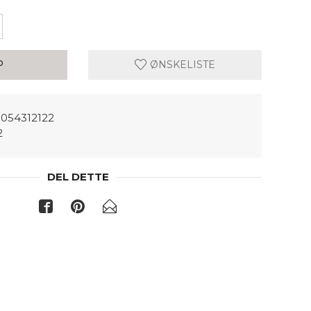
P
ØNSKELISTE
054312122
2
DEL DETTE