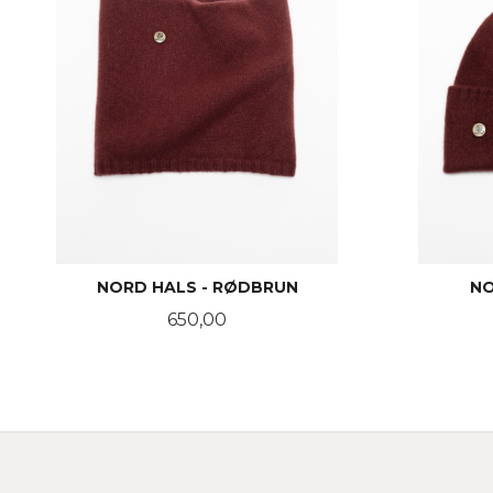
NORD HALS - RØDBRUN
NO
Pris
650,00
KJØP