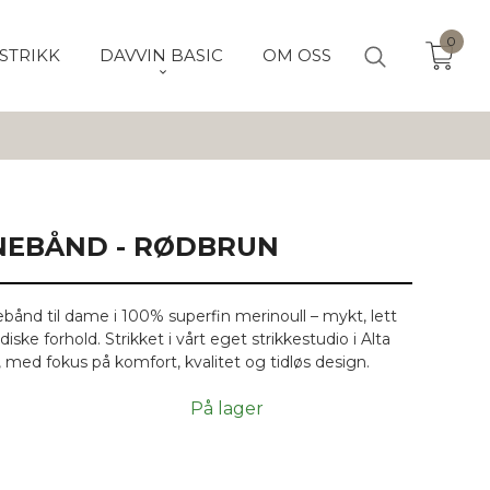
0
STRIKK
DAVVIN BASIC
OM OSS
EBÅND - RØDBRUN
ånd til dame i 100% superfin merinoull – mykt, lett
iske forhold. Strikket i vårt eget strikkestudio i Alta
d, med fokus på komfort, kvalitet og tidløs design.
På lager