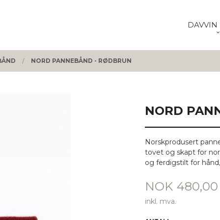
DAVVIN 
BÅND
NORD PANNEBÅND - RØDBRUN
NORD PANN
Norskprodusert panneb
tovet og skapt for nord
og ferdigstilt for hån
Pris
NOK
480,00
inkl. mva.