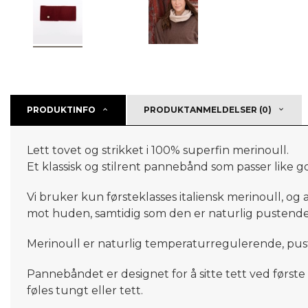
PRODUKTINFO
PRODUKTANMELDELSER (0)
Lett tovet og strikket i 100% superfin merinoull.
Et klassisk og stilrent pannebånd som passer like go
Vi bruker kun førsteklasses italiensk merinoull, og
mot huden, samtidig som den er naturlig pustende
Merinoull er naturlig temperaturregulerende, puste
Pannebåndet er designet for å sitte tett ved først
føles tungt eller tett.