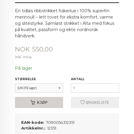
En tidløs ribbstrikket fiskerlue i 100% superfin
merinoull – lett tovet for ekstra komfort, varme
og slitestyrke. Sømløst strikket i Alta med fokus
på kvalitet, passform og ekte nordnorsk
håndverk.
Pris
NOK
550,00
inkl. mva.
På lager
STØRRELSE
ANTALL
KJØP
ØNSKELISTE
EAN-kode:
7090054312351
Artikkelnr.:
12351