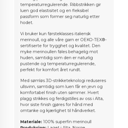
temperaturregulerende. Ribbstrikken gir
luen god elastisitet og en fleksibel
passform som former seg naturlig etter
hodet.
Vi bruker kun førsteklasses italiensk
merinoull, og alle våre garn er OEKO-TEX®-
sertifiserte for trygghet og kvalitet. Den
myke merinoullen føles behagelig mot
huden, samtidig som den er naturlig
pustende og temperaturregulerende,
perfekt for komfort året rundt.
Med sømløs 3D-strikketeknologi reduseres
ullsvinn, samtidig som luen får en jevn og
komfortabel finish uten sømmer. Hvert
plagg strikkes og ferdigstilles av oss i Alta,
hvor siste finish gjøres for hånd med
omtanke og kjærlighet til håndverket.
Materiale:
100% superfin merinoull
Produksjon:
Laget i Alta, Norge