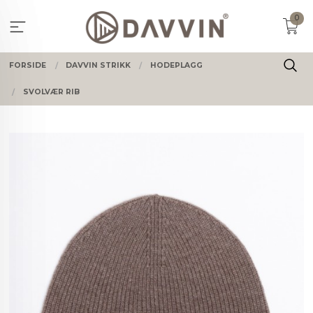
Gå
0
til
innholdet
FORSIDE
DAVVIN STRIKK
HODEPLAGG
SVOLVÆR RIB