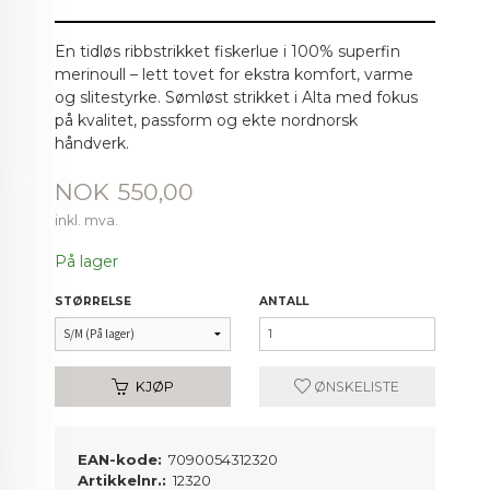
En tidløs ribbstrikket fiskerlue i 100% superfin
merinoull – lett tovet for ekstra komfort, varme
og slitestyrke. Sømløst strikket i Alta med fokus
på kvalitet, passform og ekte nordnorsk
håndverk.
Pris
NOK
550,00
inkl. mva.
På lager
STØRRELSE
ANTALL
KJØP
ØNSKELISTE
EAN-kode:
7090054312320
Artikkelnr.:
12320