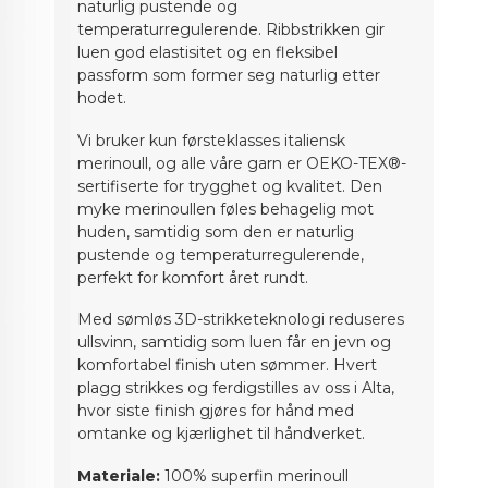
naturlig pustende og
temperaturregulerende. Ribbstrikken gir
luen god elastisitet og en fleksibel
passform som former seg naturlig etter
hodet.
Vi bruker kun førsteklasses italiensk
merinoull, og alle våre garn er OEKO-TEX®-
sertifiserte for trygghet og kvalitet. Den
myke merinoullen føles behagelig mot
huden, samtidig som den er naturlig
pustende og temperaturregulerende,
perfekt for komfort året rundt.
Med sømløs 3D-strikketeknologi reduseres
ullsvinn, samtidig som luen får en jevn og
komfortabel finish uten sømmer. Hvert
plagg strikkes og ferdigstilles av oss i Alta,
hvor siste finish gjøres for hånd med
omtanke og kjærlighet til håndverket.
Materiale:
100% superfin merinoull