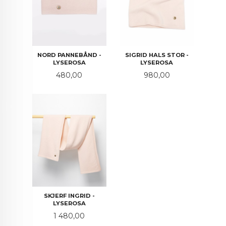
NORD PANNEBÅND -
SIGRID HALS STOR -
LYSEROSA
LYSEROSA
Pris
Pris
480,00
980,00
SKJERF INGRID -
LYSEROSA
Pris
1 480,00