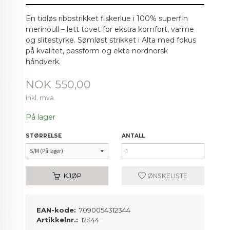
En tidløs ribbstrikket fiskerlue i 100% superfin
merinoull – lett tovet for ekstra komfort, varme
og slitestyrke. Sømløst strikket i Alta med fokus
på kvalitet, passform og ekte nordnorsk
håndverk.
Pris
NOK
550,00
inkl. mva.
På lager
STØRRELSE
ANTALL
KJØP
ØNSKELISTE
EAN-kode:
7090054312344
Artikkelnr.:
12344