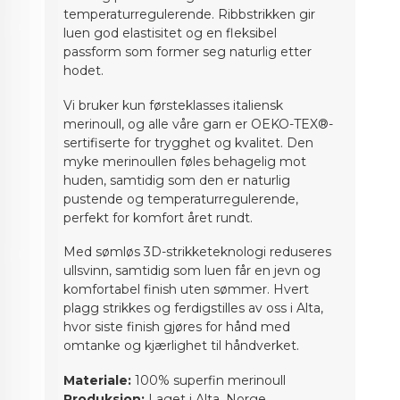
temperaturregulerende. Ribbstrikken gir
luen god elastisitet og en fleksibel
passform som former seg naturlig etter
hodet.
Vi bruker kun førsteklasses italiensk
merinoull, og alle våre garn er OEKO-TEX®-
sertifiserte for trygghet og kvalitet. Den
myke merinoullen føles behagelig mot
huden, samtidig som den er naturlig
pustende og temperaturregulerende,
perfekt for komfort året rundt.
Med sømløs 3D-strikketeknologi reduseres
ullsvinn, samtidig som luen får en jevn og
komfortabel finish uten sømmer. Hvert
plagg strikkes og ferdigstilles av oss i Alta,
hvor siste finish gjøres for hånd med
omtanke og kjærlighet til håndverket.
Materiale:
100% superfin merinoull
Produksjon:
Laget i Alta, Norge